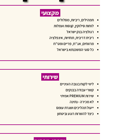
מקצועי
תמהילים, ריביות, מסלולים
לוחות סילוקין, קנסות ועמלות
רגולציה בנק ישראל
ריבית דריבית, תחזיות, אינפלציה
מרווחים, אג"ח, פריים ומט"ח
כל סוגי המשכנתא בישראל
שירותי
ליווי לקוח בגובה העיניים
קשרי עבודה בבנקים
שירות PREMIUM אמיתי
לא מכירה - נתינה
ייעול תהליכים ושגרת עומס
כיצד להשרות רוגע וביטחון