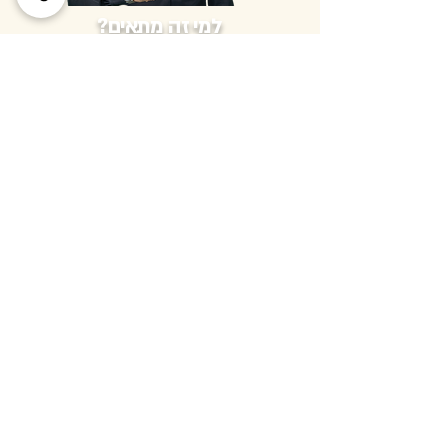
למי זה מתאים?
להרחיב אופקים, להכנס למגרש של הגדולים
להשתמש בידע ששווה מאות אלפי שקלים!
יוצאי בנקים
אנשי מכירות
רוכשי דירות
מחפשים שינוי
מתווכי נדלן
העשרה נוספת שתקבלו בקורס:
כלים בסיסיים בעולם הביטוח,
הפנסיה והכספים שלכם.
כ
יסודות בביטוח המשכנתא.