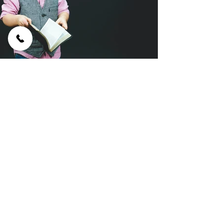
חיסכון לכל ילד
משפט על השירות
תמיד כאן
לשירותכם
ביטוח ופיננסים
08-6813666