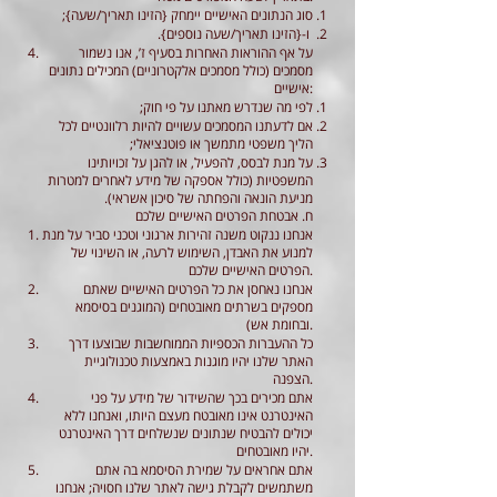
סוג הנתונים האישיים יימחק {הזינו תאריך/שעה};
ו-{הזינו תאריך/שעה נוספים}.
על אף ההוראות האחרות בסעיף ז’, אנו נשמור
מסמכים (כולל מסמכים אלקטרוניים) המכילים נתונים
אישיים:
לפי מה שנדרש מאתנו על פי חוק;
אם לדעתנו המסמכים עשויים להיות רלוונטיים לכל
הליך משפטי מתמשך או פוטנציאלי;
על מנת לבסס, להפעיל, או להגן על זכויותינו
המשפטיות (כולל אספקה של מידע לאחרים למטרות
מניעת הונאה והפחתה של סיכון אשראי).
ח. אבטחת הפרטים האישיים שלכם
אנחנו ננקוט משנה זהירות ארגוני וטכני סביר על מנת
למנוע את האבדן, השימוש לרעה, או השינוי של
הפרטים האישיים שלכם.
אנחנו נאחסן את כל הפרטים האישיים שאתם
מספקים בשרתים מאובטחים (המוגנים בסיסמא
ובחומת אש).
כל ההעברות הכספיות הממוחשבות שבוצעו דרך
האתר שלנו יהיו מוגנות באמצעות טכנולוגיית
הצפנה.
אתם מכירים בכך שהשידור של מידע על פני
האינטרנט אינו מאובטח מעצם היותו, ואנחנו ללא
יכולים להבטיח שנתונים שנשלחים דרך האינטרנט
יהיו מאובטחים.
אתם אחראים על שמירת הסיסמא בה אתם
משתמשים לקבלת גישה לאתר שלנו חסויה; אנחנו