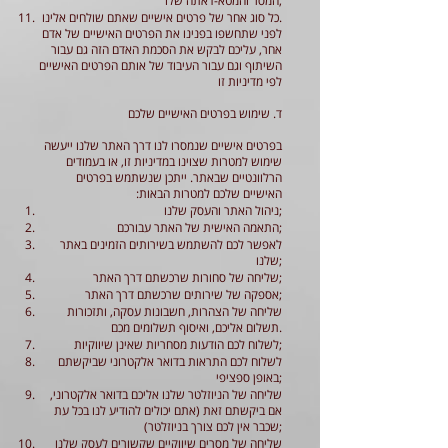
המסר והמטא-דאתה שלו;
כל סוג אחר של פרטים אישיים שאתם שולחים אלינו.
לפני שתחשפו בפנינו את הפרטים האישיים של אדם
אחר, עליכם לבקש את הסכמת האדם הזה גם עבור
השיתוף וגם עבור העיבוד של אותם הפרטים האישיים
לפי מדיניות זו
ד. שימוש בפרטים האישיים שלכם
בפרטים אישיים שנמסרו לנו דרך האתר שלנו ייעשה
שימוש למטרות שצוינו במדיניות זו, או בעמודים
הרלוונטיים שבאתר. ייתכן שנשתמש בפרטים
האישיים שלכם למטרות הבאות:
ניהול האתר והעסק שלנו;
התאמה האישית של האתר עבורכם;
לאפשר לכם להשתמש בשירותים הזמינים באתר
שלנו;
שליחה של סחורות שרכשתם דרך האתר;
אספקה של שירותים שרכשתם דרך האתר;
שליחה של הצהרות, חשבונות עסקה, ותזכורות
תשלום אליכם, ואיסוף תשלומים מכם.
לשלוח לכם הודעות מסחריות שאינן שיווקיות;
לשלוח לכם התראות בדואר אלקטרוני שביקשתם
באופן ספציפי;
שליחה של הניוזלטר שלנו אליכם בדואר אלקטרוני,
אם ביקשתם זאת (אתם יכולים להודיע לנו בכל עת
שכבר אין לכם צורך בניוזלטר);
שליחה של מסרים שיווקיים שקשורים לעסק שלנו