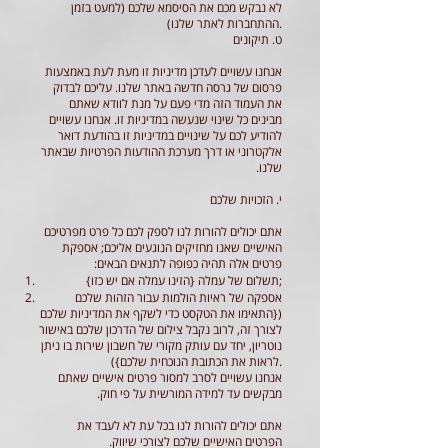
לא נבקש מכם את הסיסמא שלכם (למעט בזמן
ההתחברות לאתר שלנו).
ט. תיקונים
אנחנו עשויים לעדכן מדיניות זו מעת לעת באמצעות
פרסום של גרסה חדשה באתר שלנו. עליכם לבדוק
את העמוד הזה מדי פעם על מנת לוודא שאתם
מבינים כל שינוי שנעשה במדיניות זו. אנחנו עשויים
להודיע לכם על שינויים במדיניות זו בהודעת דואר
אלקטרוני או דרך מערכת ההודעות הפרטיות שבאתר
שלנו.
י. הזכויות שלכם
אתם יכולים להורות לנו לספק לכם כל פרט מפרטיכם
האישיים שאנו מחזיקים הנוגעים אליכם; אספקת
פרטים אלה תהיה כפופה לתנאים הבאים:
תשלום של עמלה {הזינו עמלה אם יש כזו};
אספקה של ראיות הולמות עבור הזהות שלכם
({התאימו את הטקסט כדי לשקף את המדיניות שלכם
לצורך זה, לרוב נקבל צילום של הדרכון שלכם באישור
נוטריון, יחד עם עותק מקורי של חשבון שירות בו ניתן
לראות את הכתובת הנוכחית שלכם}).
אנחנו עשויים לסרב למסור פרטים אישיים שאתם
מבקשים עד למידה המורשית על פי חוק.
אתם יכולים להורות לנו בכל עת לא לעבד את
הפרטים האישיים שלכם לצורכי שיווק.