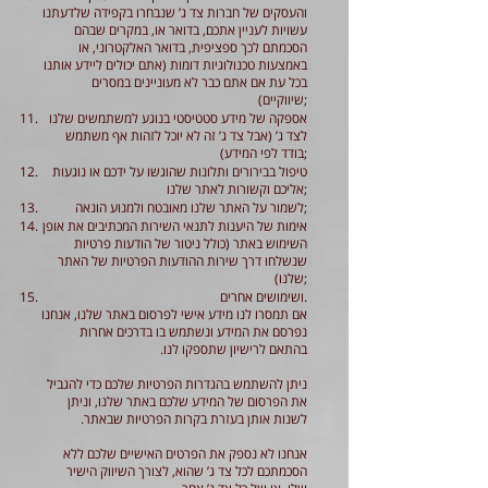
והעסקים של חברות צד ג’ שנבחרו בקפידה שלדעתנו
עשויות לעניין אתכם, בדואר או, במקרים שבהם
הסכמתם לכך ספציפית, בדואר האלקטרוני, או
באמצעות טכנולוגיות דומות (אתם יכולים ליידע אותנו
בכל עת אם אתם כבר לא מעוניינים במסרים
שיווקיים);
אספקה של מידע סטטיסטי בנוגע למשתמשים שלנו
לצד ג’ (אבל צד ג’ זה לא יוכל לזהות אף משתמש
בודד לפי המידע);
טיפול בבירורים ותלונות שהוגשו על ידכם או נוגעות
אליכם וקשורות לאתר שלנו;
לשמור על האתר שלנו מאובטח ולמנוע הונאה;
אימות של היענות לתנאי השירות המכתיבים את אופן
השימוש באתר (כולל ניטור של הודעות פרטיות
שנשלחו דרך שירות ההודעות הפרטיות של האתר
שלנו);
ושימושים אחרים.
אם תמסרו לנו מידע אישי לפרסום באתר שלנו, אנחנו
נפרסם את המידע ונשתמש בו בדרכים אחרות
בהתאם לרישיון שתספקו לנו.
ניתן להשתמש בהגדרות הפרטיות שלכם כדי להגביל
את הפרסום של המידע שלכם באתר שלנו, וניתן
לשנות אותן בעזרת בקרות הפרטיות שבאתר.
אנחנו לא נספק את הפרטים האישיים שלכם ללא
הסכמתכם לכל צד ג’ שהוא, לצורך השיווק הישיר