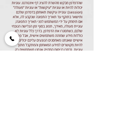
שהדפדפן מבקש מהשרת להציג דף אינטרנט. עוגיות
יכולות להיות או עוגיות “עיקשות” או עוגיות “פעולה”
(session): עוגייה עיקשת תאוחסן בדפדפן שלכם
ותישאר בתוקף עד תאריך התפוגה שנקבע לה, אלא
אם תימחק על ידי המשתמש לפני תאריך התפוגה;
עוגיית פעולה, מאידך, תפוג בסוף זמן הגלישה הנוכחי
שלכם, כשתסגרו את הדפדפן. בדרך כלל עוגיות לא
כוללות מידע שמזהה משתמשים אישית, אבל פרטים
אישיים שאנחנו מאחסנים הנוגעים עליכם יכולים
להיות מקושרים למידע המאוחסן והמתקבל מתוך
עוגיות. {בחרו בניסוח המדויק אנחנו משתמשים רק
בעוגיות פעולה / רק בעוגיות עיקשות / גם בעוגיות
פעולה וגם בעוגיות עיקשות באתר שלנו.}
השמות של העוגיות בהן אנחנו משתמשים באתר
שלנו, והמטרות לשמן הן בשימוש, מפורטות מטה:
אנחנו משתמשים בשירותי Google Analytics ו-
Adwords באתר שלנו כדי לזהות מחשב כשמשתמש
{כללו את כל השימושים הקיימים לעוגיות באתר
שלכם מבקר באתר / לעקוב אחרי משתמשים בזמן
השימוש שלהם באתר / לאפשר לנו להשתמש
בעגלת קניות באתר / לשפר את נוחות השימוש
באתר / לנתח את השימוש באתר / לנהל את האתר /
למנוע הונאה ולשפר את האבטחה של האתר /
להתאים אישית את האתר לכל משתמש / להשתמש
בפרסומות ממוקדות שעשויות לעניין במיוחד
משתמשים מסוימים / תארו את המטרה/ות};
רוב האתרים מאפשרים לכם לסרב לשימוש בעוגיות—
למשל: