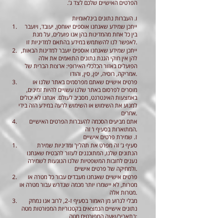
הפרטים האישיים שלכם לצד ג’.
ו. העברות נתונים בינלאומיות
ייתכן שמידע שאנחנו אוספים יאוחסן, יעובד, ויועבר
בין כל אחת מהמדינות בהן אנו פועלים, על מנת
לאפשר לנו להשתמש במידע בהתאם למדיניות זו.
ייתכן שמידע שאנחנו אוספים יועבר למדינות הבאות,
להן אין חוקי הגנת נתונים התואמים את אלה
הפועלים באזור הכלכלי האירופי: ארצות הברית של
אמריקה, רוסיה, יפן, סין, והודו.
פרטים אישיים שאתם מפרסמים באתר שלנו או
מוסרים לפרסום באתר שלנו עשויים להיות זמינים,
באמצעות האינטרנט, מסביב לעולם. אנחנו לא יכולים
למנוע את השימוש או השימוש לרעה במידע הזה בידי
אחרים.
אתם מביעים הסכמה להעברות הפרטים האישיים
המתוארות בסעיף ו’ זה.
ז. שמירת פרטים אישיים
סעיף ג’ זה מפרט את תהליך ומדיניות שמירת
הנתונים שלנו, המתוכננים לעזור להבטיח שאנחנו
נענים לחובות המשפטיות שלנו הנוגעות לשמירה
ולמחיקה של פרטים אישיים.
פרטים אישיים שאנחנו מעבדים עבור כל מטרה או
מטרות, לא יישמרו יותר מכמה שנדרש עבור מטרה או
מטרות אלה.
מבלי לגרוע מן האמור בסעיף ז-2, לרוב אנו נמחק
נתונים אישיים הנמצאים בקטגוריות המפורטות מטה
בתאריך/שעה המפורטים מטה: