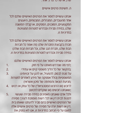
שלו, או של כל צד ג’ אחר.
ה. חשיפת פרטים אישיים
אנחנו עשויים למסור את הפרטים האישיים שלכם לכל
אחד מהעובדים, המנהלים, המבטחים, היועצים
המקצועיים, הסוכנים, הספקים, או קבלני המשנה
שלנו, במידה סבירה וכנדרש למטרות המצוינות
במדיניות זו.
אנחנו עשויים למסור את הפרטים האישיים שלכם לכל
חברה בקבוצת החברות שלנו (זה אומר כל חברות
הבת שלנו, חברת הגג שלנו, וכל חברות הבת שלה)
במידה סבירה וכנדרש למטרות המצוינות במדיניות זו.
אנחנו עשויים למסור את הפרטים האישיים שלכם:
לפי מה שנדרש מאתנו על פי חוק;
בהקשר של כל הליך משפטי קיים או עתידי;
על מנת לבסס, להפעיל, או להגן על זכויותינו
המשפטיות (כולל אספקה של מידע לאחרים למטרות
מניעת הונאה והפחתה של סיכון אשראי);
לרוכש (או הרוכש הפוטנציאלי) של כל עסק או רכוש
שאנחנו רוכשים (או שוקלים לרכוש);
ולכל אדם שאנחנו מאמינים במידה סבירה שעשוי
לפנות לבית דין או לכל רשות מוסמכת לצורך מסירה
של הפרטים האישיים בהם סביר לדעתנו שאותו בית
דין או רשות יורה על מסירה של פרטים אישיים אלה.
למעט על פי הכתוב במדיניות זו, אנו לא נספק את